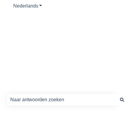
Nederlands
Submenu tonen voor vertalingen
Hoe kunnen we je
helpen?
Er zijn geen suggesties want het zoekveld is leeg.