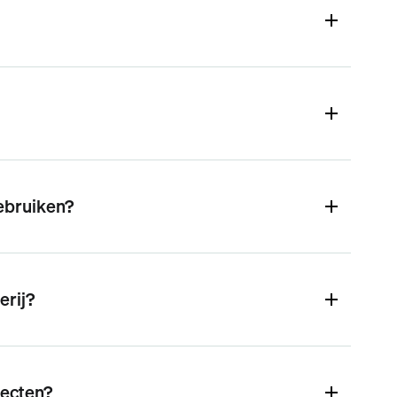
ebruiken?
erij?
jecten?