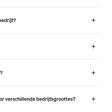
edrijf?
d?
r verschillende bedrijfsgroottes?