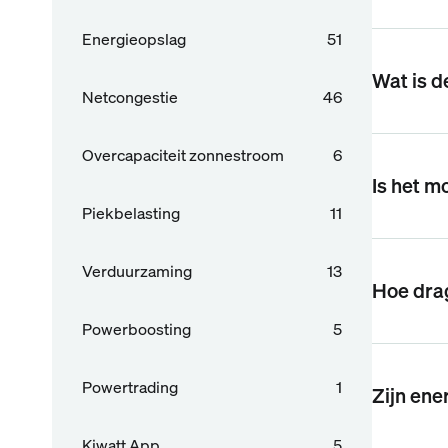
Energieopslag
51
Wat is d
Netcongestie
46
Overcapaciteit zonnestroom
6
Is het m
Piekbelasting
11
Verduurzaming
13
Hoe dra
Powerboosting
5
Powertrading
1
Zijn ene
Kiwatt App
5