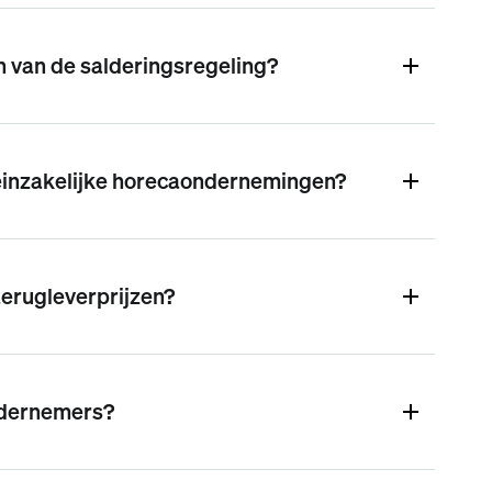
 van de salderingsregeling?
leinzakelijke horecaondernemingen?
terugleverprijzen?
ondernemers?