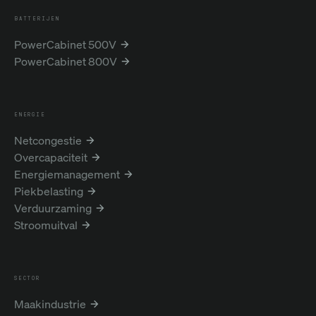
BATTERIJEN
PowerCabinet 500V
PowerCabinet 800V
ENERGIE
Netcongestie
Overcapaciteit
Energiemanagement
Piekbelasting
Verduurzaming
Stroomuitval
SECTOR
Maakindustrie