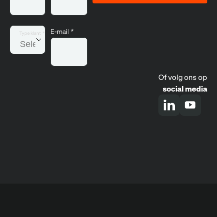
E-mail
*
Type klant
*
Of volg ons op
social media