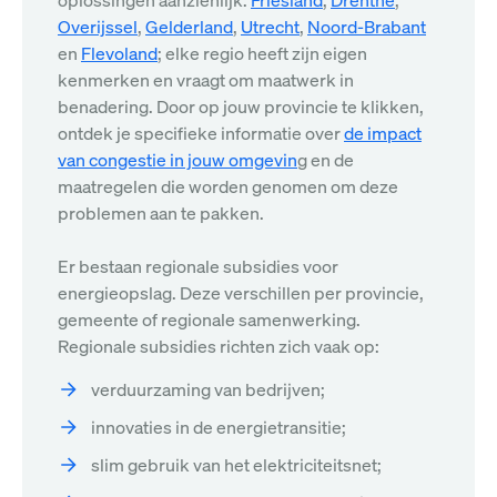
oplossingen aanzienlijk.
Friesland
,
Drenthe
,
Overijssel
,
Gelderland
,
Utrecht
,
Noord-Brabant
en
Flevoland
; elke regio heeft zijn eigen
kenmerken en vraagt om maatwerk in
benadering. Door op jouw provincie te klikken,
ontdek je specifieke informatie over
de impact
van congestie in jouw omgevin
g en de
maatregelen die worden genomen om deze
problemen aan te pakken.
Er bestaan regionale subsidies voor
energieopslag. Deze verschillen per provincie,
gemeente of regionale samenwerking.
Regionale subsidies richten zich vaak op:
verduurzaming van bedrijven;
innovaties in de energietransitie;
slim gebruik van het elektriciteitsnet;