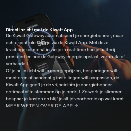
Direct inzicht met de Kiwatt App
De Kiwatt Gateway automatiseert je energiebeheer, maar
echte controle krijg je via de Kiwatt App. Met deze
krachtige combinatie zie je in real-time hoe je batterij
presteert en hoe de Gateway energie opslaat, verbruikt of
verhandelt.
Of je nu inzicht wilt in energieprijzen, besparingen wilt
monitoren of handmatig instellingen wilt aanpassen, de
Kiwatt App geeft je de vrijheid om je energiebeheer
optimaal af te stemmen op je bedrijf. Zo werk je slimmer,
bespaar je kosten en blijf je altijd voorbereid op wat komt.
MEER WETEN OVER DE APP