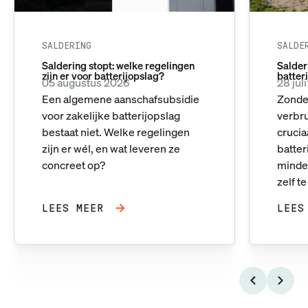
SALDERING
SALDE
Saldering stopt: welke regelingen
Salderi
zijn er voor batterijopslag?
batter
05 augustus 2026
28 jul
Een algemene aanschafsubsidie
Zonder
voor zakelijke batterijopslag
verbr
bestaat niet. Welke regelingen
crucia
zijn er wél, en wat leveren ze
batte
concreet op?
minder
zelf t
LEES MEER
LEES