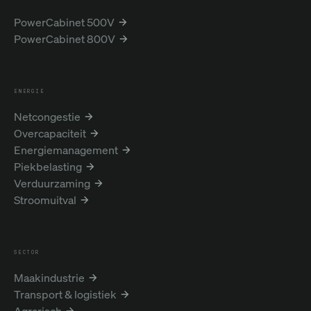
PowerCabinet 500V
PowerCabinet 800V
ENERGIE
Netcongestie
Overcapaciteit
Energiemanagement
Piekbelasting
Verduurzaming
Stroomuitval
SECTOR
Maakindustrie
Transport & logistiek
Agrarisch