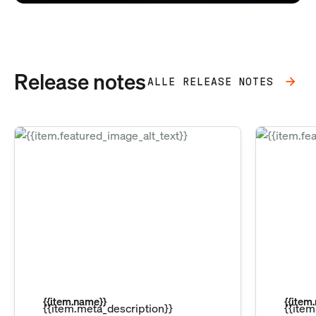
Release notes
ALLE RELEASE NOTES
{{item.name}}
{{item
{{item.meta_description}}
{{item