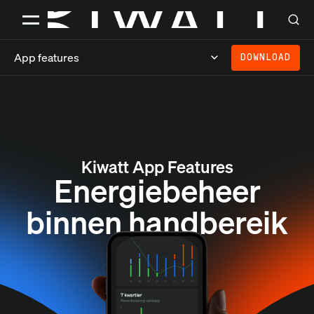
App features
DOWNLOAD
Kiwatt App Features
Energiebeheer
binnen handbereik