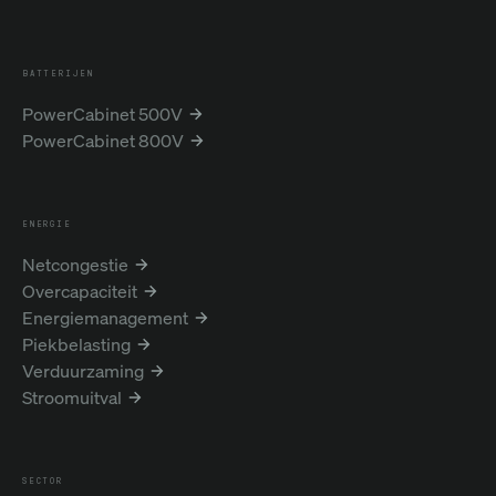
BATTERIJEN
PowerCabinet 500V
PowerCabinet 800V
ENERGIE
Netcongestie
Overcapaciteit
Energiemanagement
Piekbelasting
Verduurzaming
Stroomuitval
SECTOR