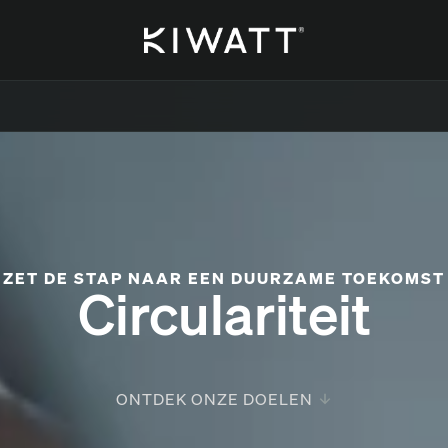
ZET DE STAP NAAR EEN DUURZAME TOEKOMST
Circulariteit
ONTDEK ONZE DOELEN