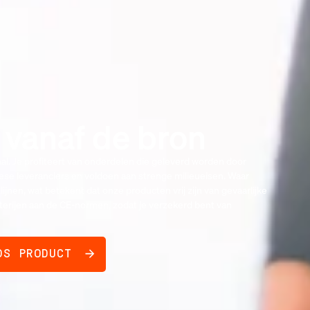
vanaf de bron
aal. Je profiteert van onderdelen die geleverd worden door
e leveranciers en voldoen aan strenge milieueisen. Waar
jnen, wat betekent dat onze producten vrij zijn van gevaarlijke
terijen aan de CE-normen, zodat je verzekerd bent van
DS PRODUCT