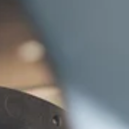
 We helpen bedrijven hun energieverbruik te optimaliseren, de e
lles wat we doen. Van slimme energieoplossingen tot het hergeb
d in de praktijk brengen? Lees verder en ontdek hoe we samen