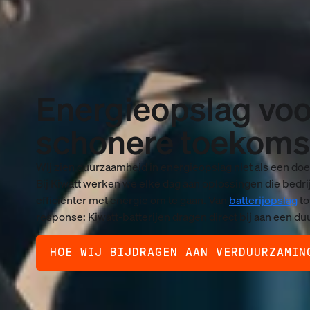
Energieopslag voo
schonere toekoms
Wij zien duurzaamheid in energieopslag niet als een doe
Bij Kiwatt werken we elke dag aan oplossingen die bedr
efficiënter met energie om te gaan. Van
batterijopslag
to
response: Kiwatt-batterijen dragen direct bij aan een 
HOE WIJ BIJDRAGEN AAN VERDUURZAMIN