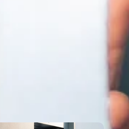
emethoden. EVE voldoet aan internationale