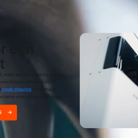
r een
t
l, maar als een continu proces.
ijven helpen slimmer en
t
peak shaving
en demand
duurzame energievoorziening.
G