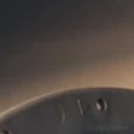
Beter voor jou.
Beter voor
de aarde.
Bij Kiwatt gaan duurzaamheid en innovatie hand in hand.
een schonere wereld. Circulariteit staat centraal in a
duurzamere toekomst. Wil je weten hoe wij duurzaamhei