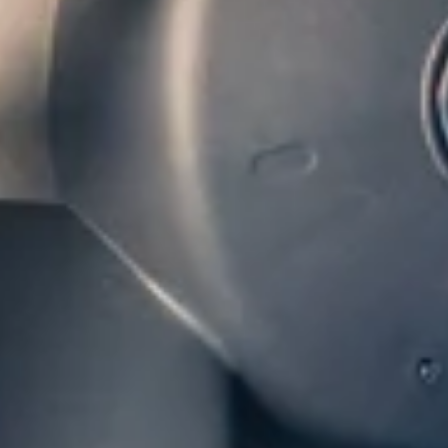
Energieopslag met respect voor
Onze batterijcellen worden geproduceerd door EVE, een
milieunormen, zoals ISO 14001 (Milieumanagement) en 