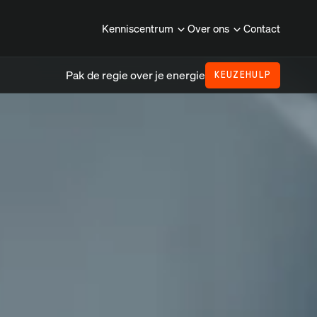
Kenniscentrum
Over ons
Contact
Pak de regie over je energie
KEUZEHULP