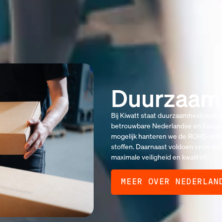
Duurzaam 
Bij Kiwatt staat duurzaamheid centr
betrouwbare Nederlandse en Europes
mogelijk hanteren we de ROHS-richtli
stoffen. Daarnaast voldoen onze bat
maximale veiligheid en kwaliteit.
MEER OVER NEDERLAN