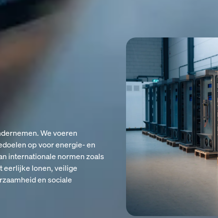
 ondernemen. We voeren
iedoelen op voor energie- en
an internationale normen zoals
erlijke lonen, veilige
rzaamheid en sociale