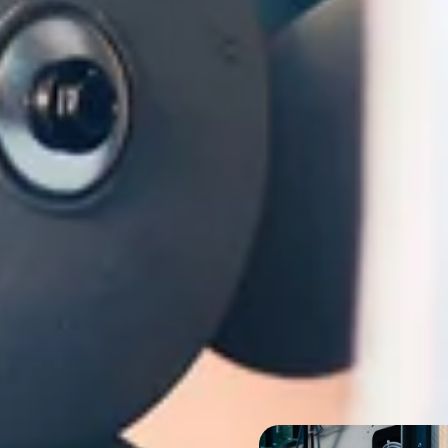
 mens en milieu.
 vooraanstaande fabrikant die zich richt op duurzame producti
ISO 50001 (Energiebeheer).