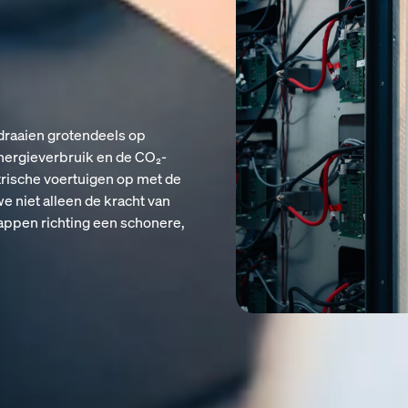
n draaien grotendeels op
nergieverbruik en de CO₂-
trische voertuigen op met de
 niet alleen de kracht van
appen richting een schonere,