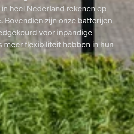
n in heel Nederland rekenen op
ie. Bovendien zijn onze batterijen
edgekeurd voor inpandige
meer flexibiliteit hebben in hun
 niet langer beperkt worden door netcongestie, hoge energieprij