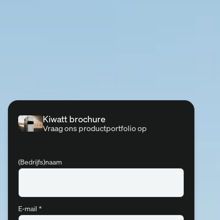
Kiwatt brochure
n
Vraag ons productportfolio op
(Bedrijfs)naam
E-mail
*