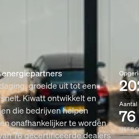
n energiepartners
Opgeri
20
aging, groeide uit tot een
rsnelt. Kiwatt ontwikkelt en
Aantal
en die bedrijven helpen
76
en onafhankelijker te worden
MEER O
van 76 gecertificeerde dealers