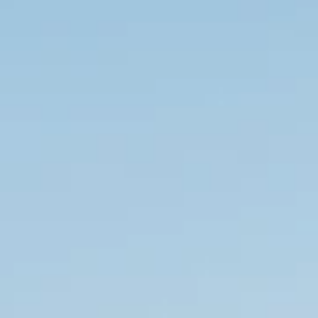
De zoektocht naar een batterijop
ondernemers begint: bij een groe
een gebrek aan een goede, betro
Jacob van Leeuwen, zelf al jaren a
batterij die simpelweg werkte.