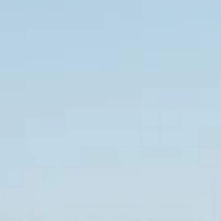
hardware en software naadloos
in Nederland werd geproduceerd, me
 Maar wat hij vond, waren buitenlandse
en en omslachtige integraties.
besloot hij die zelf te bouwen. Kiwatt
an
een krachtige, betrouwbare en
speciaal ontworpen voor de
ag helpt Kiwatt bedrijven om grip te
hankelijk te zijn van buitenlandse