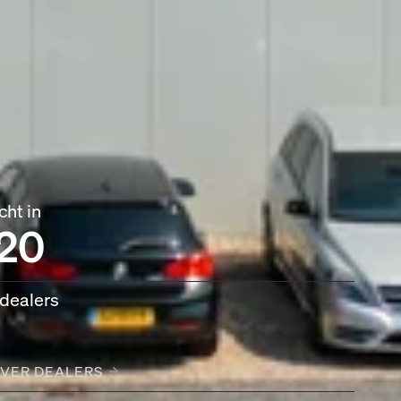
cht in
20
 dealers
VER DEALERS