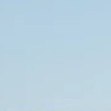
Een
complete oplossing
waarin 
samenkwamen. Een systeem dat 
ondersteuning in zijn eigen taal.
batterijen met losse EMS-system
Omdat de oplossing niet bestond, 
werd geboren uit de behoefte a
lokaal geproduceerde batterij
, 
Nederlandse markt. Vandaag de d
krijgen op hun energie, zonder af
systemen.