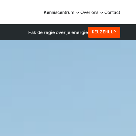
Kenniscentrum
Over ons
Contact
Pak de regie over je energie
KEUZEHULP