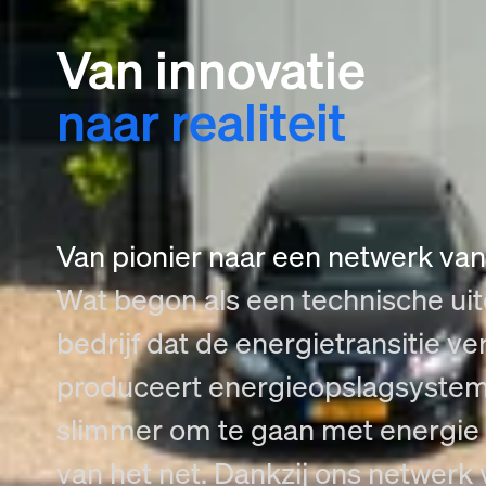
Van innovatie
naar realiteit
Van pionier naar een netwerk va
Wat begon als een technische uitd
bedrijf dat de energietransitie ve
produceert energieopslagsystem
slimmer om te gaan met energie 
van het net. Dankzij ons netwerk 