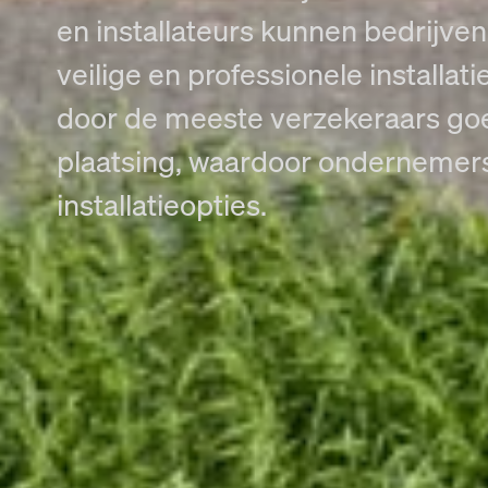
en installateurs kunnen bedrijve
veilige en professionele installat
door de meeste verzekeraars go
plaatsing, waardoor ondernemers 
installatieopties.
Onze missie en visie
Bij Kiwatt geloven we in een toekomst waarin bedrijven