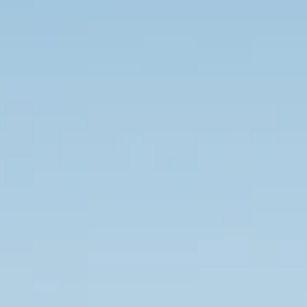
lossing begon waar die voor veel
iende frustratie over energiepieken e
uwbare oplossing. Onze oprichter
ctief in de elektrotechniek, wilde een