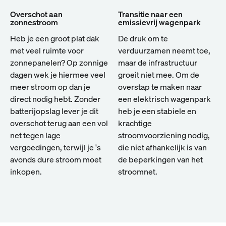
Overschot aan
Transitie naar een
zonnestroom
emissievrij wagenpark
Heb je een groot plat dak
De druk om te
met veel ruimte voor
verduurzamen neemt toe,
zonnepanelen? Op zonnige
maar de infrastructuur
dagen wek je hiermee veel
groeit niet mee. Om de
meer stroom op dan je
overstap te maken naar
direct nodig hebt. Zonder
een elektrisch wagenpark
batterijopslag lever je dit
heb je een stabiele en
overschot terug aan een vol
krachtige
net tegen lage
stroomvoorziening nodig,
vergoedingen, terwijl je 's
die niet afhankelijk is van
avonds dure stroom moet
de beperkingen van het
inkopen.
stroomnet.