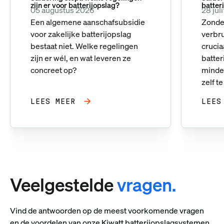
zijn er voor batterijopslag?
batter
05 augustus 2026
28 jul
Een algemene aanschafsubsidie
Zonder
voor zakelijke batterijopslag
verbr
bestaat niet. Welke regelingen
crucia
zijn er wél, en wat leveren ze
batte
concreet op?
minder
zelf t
LEES MEER
LEES
Veelgestelde
vragen.
Vind de antwoorden op de meest voorkomende vragen
en de voordelen van onze Kiwatt batterijopslagsystemen