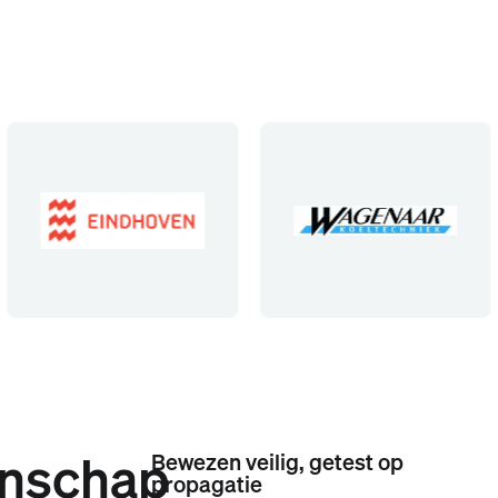
nschap
Bewezen veilig, getest op
propagatie