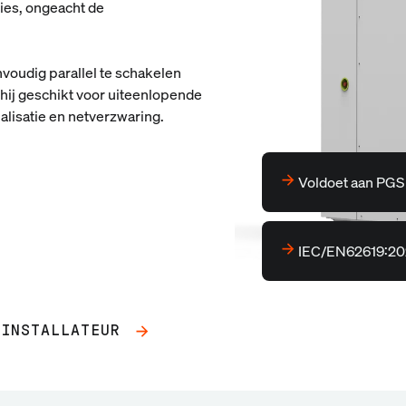
ies, ongeacht de
voudig parallel te schakelen
hij geschikt voor uiteenlopende
lisatie en netverzwaring.
Voldoet aan PGS
IEC/EN62619:202
 INSTALLATEUR