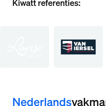
Kiwatt referenties:
Nederlands
vakma