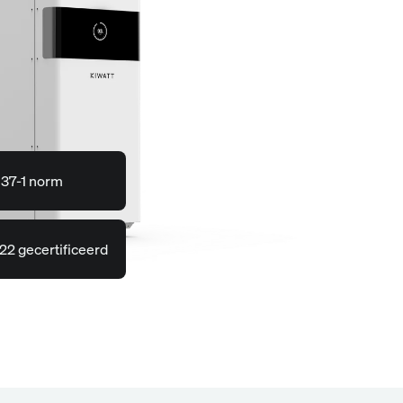
 37-1 norm
2 gecertificeerd