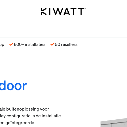
app
600+ installaties
50 resellers
door
ale buitenoplossing voor
y configuratie is de installatie
 en geïntegreerde