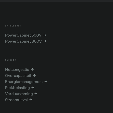
BATTERIJEN
PowerCabinet 500V
PowerCabinet 800V
ENERGIE
Netcongestie
Overcapaciteit
Energiemanagement
Piekbelasting
Verduurzaming
Stroomuitval