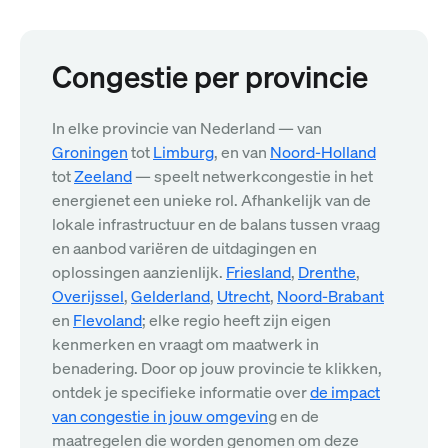
Congestie per provincie
In elke provincie van Nederland — van
Groningen
tot
Limburg
, en van
Noord-Holland
tot
Zeeland
— speelt netwerkcongestie in het
energienet een unieke rol. Afhankelijk van de
lokale infrastructuur en de balans tussen vraag
en aanbod variëren de uitdagingen en
oplossingen aanzienlijk.
Friesland
,
Drenthe
,
Overijssel
,
Gelderland
,
Utrecht
,
Noord-Brabant
en
Flevoland
; elke regio heeft zijn eigen
kenmerken en vraagt om maatwerk in
benadering. Door op jouw provincie te klikken,
ontdek je specifieke informatie over
de impact
van congestie in jouw omgevin
g en de
maatregelen die worden genomen om deze