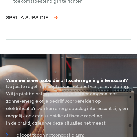
toekomstbestendig in te richten.
SPRILA SUBSIDIE
Wanneer is een subsidie of fiscale regeling interessant?
De juiste regeling hangt af van het doel van je investering.
Wil je piekbelasting verlagen, slimmer omgaan met
zonne-energie of je bedrijf voorbereiden op
elektrificatie? Dan kan energieopslag interessant zijn, en
mogelijk ook een subsidie of fiscale regeling.
In de praktijk zien we deze situaties het meest:
je loopt tegen netcongestie aan;