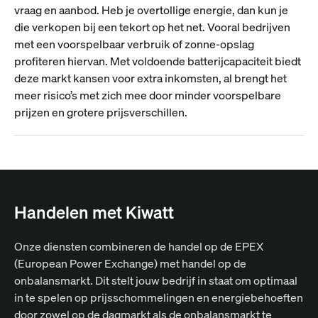
vraag en aanbod. Heb je overtollige energie, dan kun je
die verkopen bij een tekort op het net. Vooral bedrijven
met een voorspelbaar verbruik of zonne-opslag
profiteren hiervan. Met voldoende batterijcapaciteit biedt
deze markt kansen voor extra inkomsten, al brengt het
meer risico’s met zich mee door minder voorspelbare
prijzen en grotere prijsverschillen.
Handelen met Kiwatt
Onze diensten combineren de handel op de EPEX
(European Power Exchange) met handel op de
onbalansmarkt. Dit stelt jouw bedrijf in staat om optimaal
in te spelen op prijsschommelingen en energiebehoeften
door zowel op de dagmarkt als de onbalansmarkt te