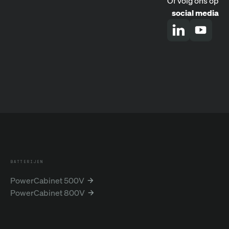
Of volg ons op
social media
BATTERIJEN
PowerCabinet 500V
PowerCabinet 800V