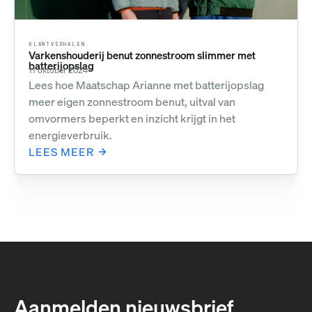
KLANTVERHALEN
Varkenshouderij benut zonnestroom slimmer met
batterijopslag
11 oktober 2024
Lees hoe Maatschap Arianne met batterijopslag
meer eigen zonnestroom benut, uitval van
omvormers beperkt en inzicht krijgt in het
energieverbruik.
LEES MEER
Aanmelden nieuwsbrief