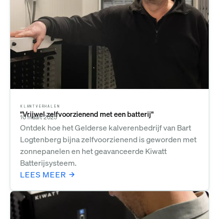
KLANTVERHALEN
"Vrijwel zelfvoorzienend met een batterij"
10 maart 2025
Ontdek hoe het Gelderse kalverenbedrijf van Bart
Logtenberg bijna zelfvoorzienend is geworden met
zonnepanelen en het geavanceerde Kiwatt
Batterijsysteem.
LEES MEER