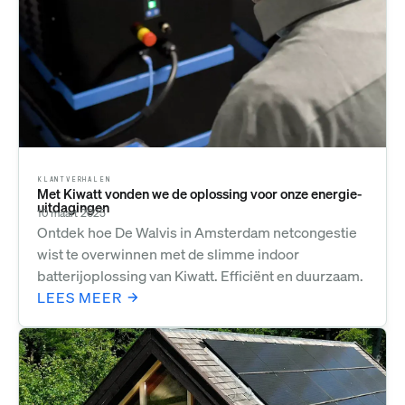
KLANTVERHALEN
Met Kiwatt vonden we de oplossing voor onze energie-
uitdagingen
10 maart 2025
Ontdek hoe De Walvis in Amsterdam netcongestie
wist te overwinnen met de slimme indoor
batterijoplossing van Kiwatt. Efficiënt en duurzaam.
LEES MEER