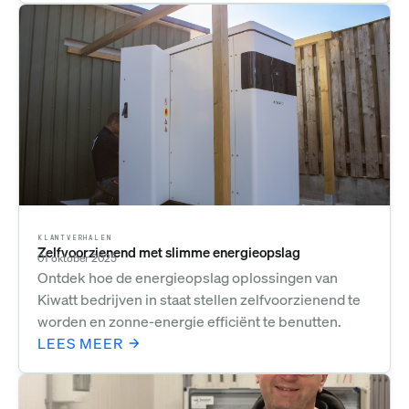
KLANTVERHALEN
Zelfvoorzienend met slimme energieopslag
01 oktober 2025
Ontdek hoe de energieopslag oplossingen van
Kiwatt bedrijven in staat stellen zelfvoorzienend te
worden en zonne-energie efficiënt te benutten.
LEES MEER