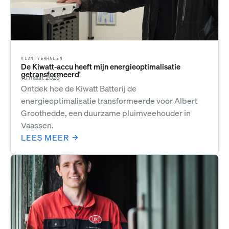
KLANTVERHALEN
De Kiwatt-accu heeft mijn energieoptimalisatie
getransformeerd'
10 maart 2025
Ontdek hoe de Kiwatt Batterij de
energieoptimalisatie transformeerde voor Albert
Groothedde, een duurzame pluimveehouder in
Vaassen.
LEES MEER