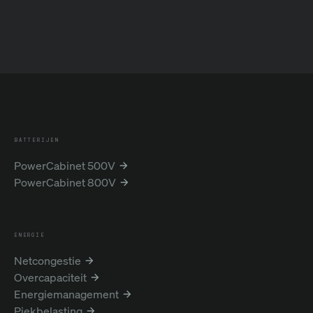
BATTERIJEN
PowerCabinet 500V
PowerCabinet 800V
ENERGIE
Netcongestie
Overcapaciteit
Energiemanagement
Piekbelasting