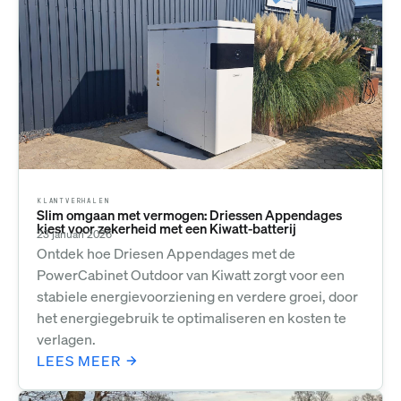
KLANTVERHALEN
Slim omgaan met vermogen: Driessen Appendages
kiest voor zekerheid met een Kiwatt-batterij
23 januari 2026
Ontdek hoe Driesen Appendages met de
PowerCabinet Outdoor van Kiwatt zorgt voor een
stabiele energievoorziening en verdere groei, door
het energiegebruik te optimaliseren en kosten te
verlagen.
LEES MEER