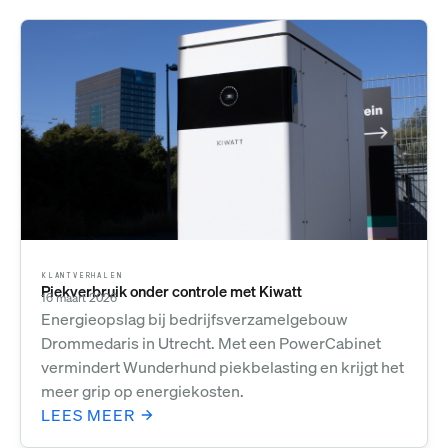
KLANTVERHALEN
Piekverbruik onder controle met Kiwatt
16 maart 2026
Energieopslag bij bedrijfsverzamelgebouw
Drommedaris in Utrecht. Met een PowerCabinet
vermindert Wunderhund piekbelasting en krijgt het
meer grip op energiekosten.
LEES MEER