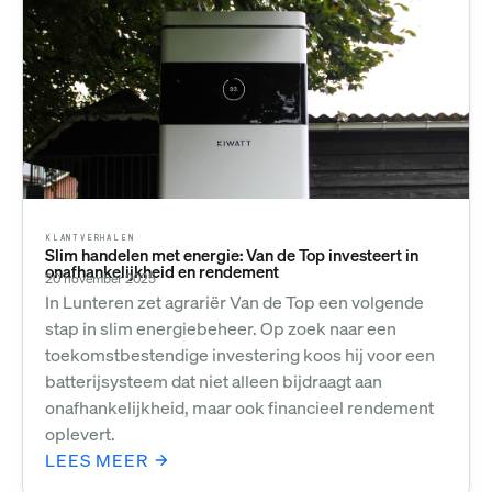
KLANTVERHALEN
Slim handelen met energie: Van de Top investeert in
onafhankelijkheid en rendement
20 november 2025
In Lunteren zet agrariër Van de Top een volgende
stap in slim energiebeheer. Op zoek naar een
toekomstbestendige investering koos hij voor een
batterijsysteem dat niet alleen bijdraagt aan
onafhankelijkheid, maar ook financieel rendement
oplevert.
LEES MEER