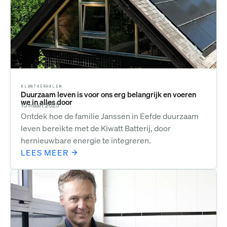
KLANTVERHALEN
Duurzaam leven is voor ons erg belangrijk en voeren
we in alles door
10 maart 2025
Ontdek hoe de familie Janssen in Eefde duurzaam
leven bereikte met de Kiwatt Batterij, door
hernieuwbare energie te integreren.
LEES MEER