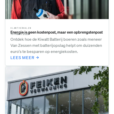
KLANTVERHALEN
Energie is geen kostenpost, maar een opbrengstenpost
10 maart 2025
Ontdek hoe de Kiwatt Batterij boeren zoals meneer
Van Zessen met batterijopslag helpt om duizenden
euro's te besparen op energiekosten.
LEES MEER