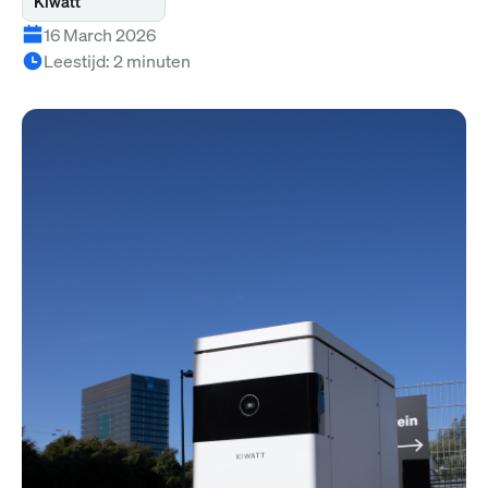
Kiwatt
16 March 2026
Leestijd
:
2
minuten