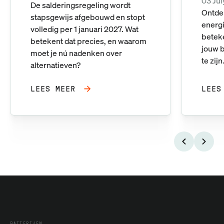
03 Ju
De salderingsregeling wordt
Ontde
stapsgewijs afgebouwd en stopt
energi
volledig per 1 januari 2027. Wat
betek
betekent dat precies, en waarom
jouw b
moet je nú nadenken over
te zijn
alternatieven?
LEES MEER
LEES
BATTERIJEN