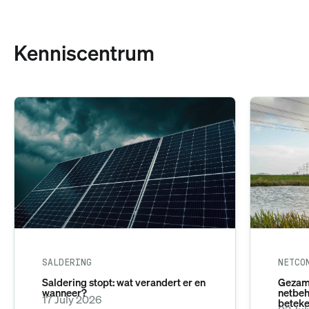
Kenniscentrum
SALDERING
NETCO
Saldering stopt: wat verandert er en
Gezame
wanneer?
netbeh
17 July 2026
beteke