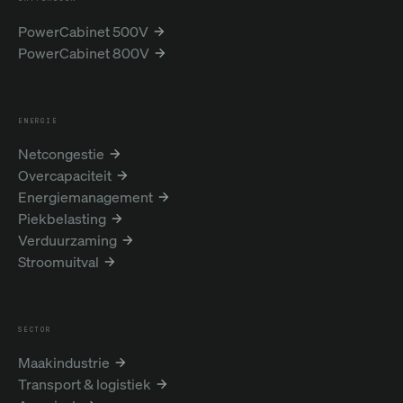
PowerCabinet 500V
PowerCabinet 800V
ENERGIE
Netcongestie
Overcapaciteit
Energiemanagement
Piekbelasting
Verduurzaming
Stroomuitval
SECTOR
Maakindustrie
Transport & logistiek