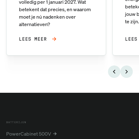
volledig per 1 januari 2027. Wat
betek
betekent dat precies, en waarom
jouw b
moet je nú nadenken over
te zijn
alternatieven?
LEES MEER
LEES
BATTERIJEN
PowerCabinet 500V