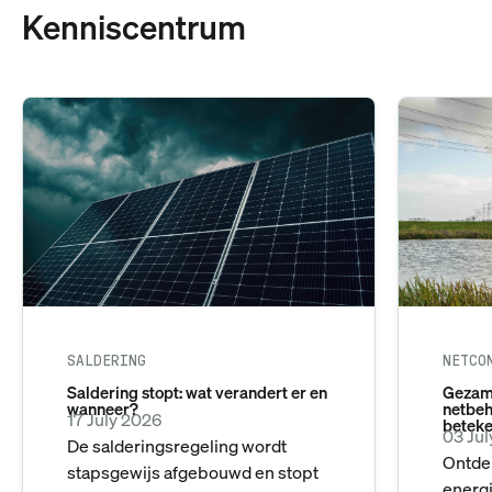
Kenniscentrum
SALDERING
NETCO
Saldering stopt: wat verandert er en
Gezame
wanneer?
netbeh
17 July 2026
beteke
03 Ju
De salderingsregeling wordt
Ontde
stapsgewijs afgebouwd en stopt
energi