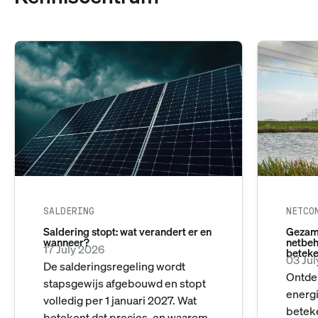
SALDERING
NETCO
Saldering stopt: wat verandert er en
Gezame
wanneer?
netbeh
17 July 2026
beteke
03 Ju
De salderingsregeling wordt
Ontde
stapsgewijs afgebouwd en stopt
energi
volledig per 1 januari 2027. Wat
betek
betekent dat precies, en waarom