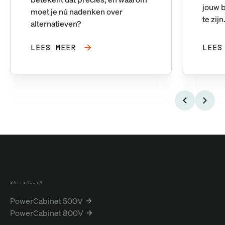
jouw b
moet je nú nadenken over
te zijn
alternatieven?
LEES MEER
LEES
BATTERIJEN
PowerCabinet 500V
PowerCabinet 800V