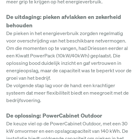
meer grip te krijgen op het energieverbruik.
De uitdaging: pieken afvlakken en zekerheid
behouden
De pieken in het energieverbruik zorgden regelmatig
voor overschrijding van het beschikbare netvermogen.
Om die momenten op te vangen, had Driessen eerder al
een
Kiwatt PowerPack (10kW/40kWh)
geplaatst. Die
oplossing bood duidelijk inzicht en gaf vertrouwen in
energieopslag, maar de capaciteit was te beperkt voor de
groei van het bedrijf.
De volgende stap lag voor de hand: een krachtiger
systeem dat meer flexibiliteit biedt en meegroeit met de
bedrijfsvoering.
De oplossing: PowerCabinet Outdoor
De keuze viel op
de PowerCabinet Outdoor, met een
30
kW omvormer en een opslagcapaciteit van 140 kWh. De
installatie biedt voldoende capaciteit om pieken in het