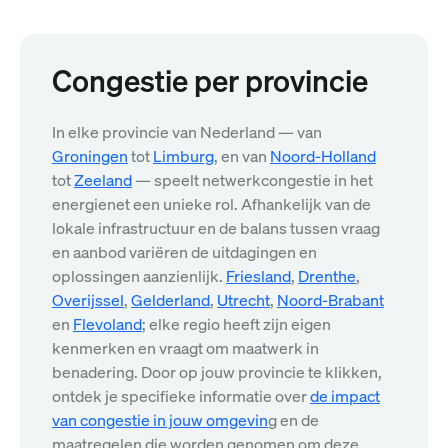
Congestie per provincie
In elke provincie van Nederland — van
Groningen
tot
Limburg
, en van
Noord-Holland
tot
Zeeland
— speelt netwerkcongestie in het
energienet een unieke rol. Afhankelijk van de
lokale infrastructuur en de balans tussen vraag
en aanbod variëren de uitdagingen en
oplossingen aanzienlijk.
Friesland
,
Drenthe
,
Overijssel
,
Gelderland
,
Utrecht
,
Noord-Brabant
en
Flevoland
; elke regio heeft zijn eigen
kenmerken en vraagt om maatwerk in
benadering. Door op jouw provincie te klikken,
ontdek je specifieke informatie over
de impact
van congestie in jouw omgevin
g en de
maatregelen die worden genomen om deze