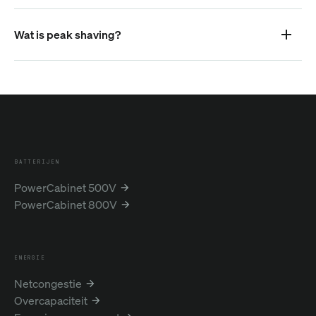
Wat is peak shaving?
BATTERIJEN
PowerCabinet 500V
PowerCabinet 800V
ENERGIE
Netcongestie
Overcapaciteit