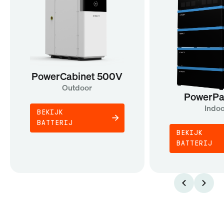
PowerCabinet 500V
Outdoor
PowerPa
Indo
BEKIJK
BATTERIJ
BEKIJK
BATTERIJ