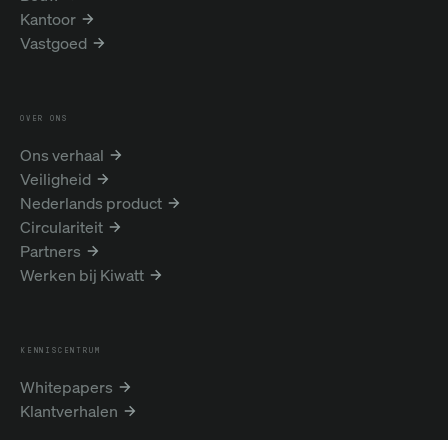
Kantoor
Vastgoed
OVER ONS
Ons verhaal
Veiligheid
Nederlands product
Circulariteit
Partners
Werken bij Kiwatt
KENNISCENTRUM
Whitepapers
Klantverhalen