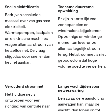
Snelle elektrificatie
Toename duurzame
opwekking
Bedrijven schakelen
Er zijn in korte tijd veel
massaal over van gas naar
zonnepanelen en
elektriciteit.
windmolens bijgekomen.
Warmtepompen, laadpalen
Op zonnige en winderige
en elektrische machines
momenten leveren ze
vragen allemaal stroom van
allemaal tegelijk stroom
hetzelfde net. De vraag
terug. Het stroomnet is niet
stijgt daardoor sneller dan
gebouwd om dat hoge
het net aankan.
volume goed te verwerken.
Verouderd stroomnet
Lange wachttijden voor
netverzwaring
Het huidige net is
Een zwaardere aansluiting
ontworpen voor één
aanvragen kan, maar de
richting: van centrale naar
wachttijden lopen op tot