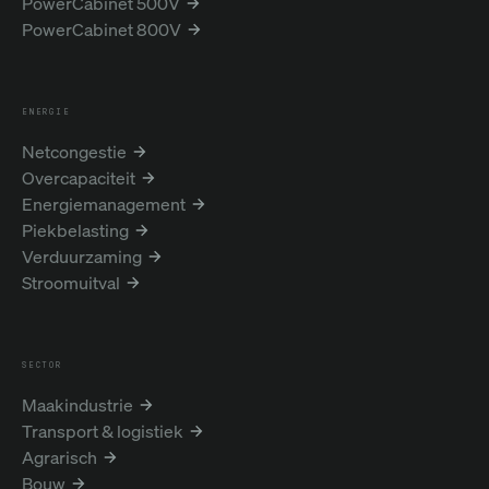
PowerCabinet 500V
PowerCabinet 800V
ENERGIE
Netcongestie
Overcapaciteit
Energiemanagement
Piekbelasting
Verduurzaming
Stroomuitval
SECTOR
Maakindustrie
Transport & logistiek
Agrarisch
Bouw