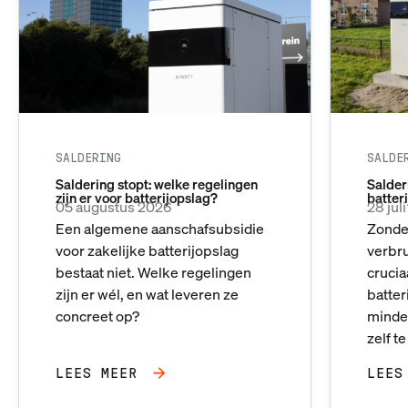
SALDERING
SALDE
Saldering stopt: welke regelingen
Salderi
zijn er voor batterijopslag?
batter
05 augustus 2026
28 jul
Een algemene aanschafsubsidie
Zonder
voor zakelijke batterijopslag
verbr
bestaat niet. Welke regelingen
crucia
zijn er wél, en wat leveren ze
batte
concreet op?
minder
zelf t
LEES MEER
LEES