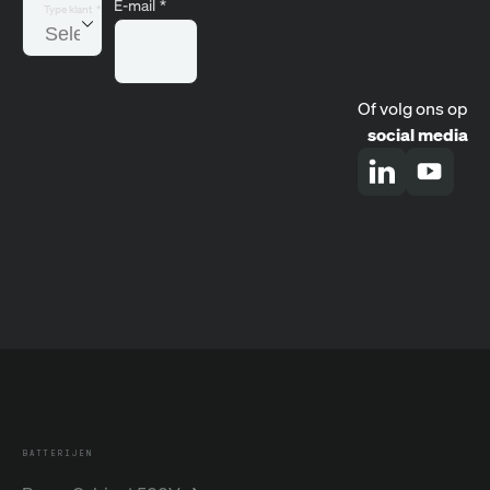
E-mail
*
Type klant
*
Of volg ons op
social media
BATTERIJEN