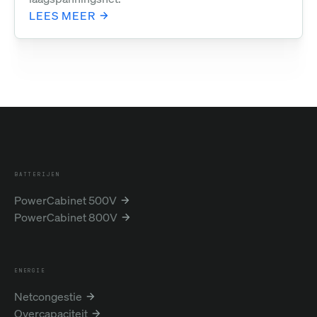
LEES MEER
BATTERIJEN
PowerCabinet 500V
PowerCabinet 800V
ENERGIE
Netcongestie
Overcapaciteit