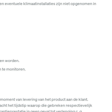
 eventuele klimaatinstallaties zijn niet opgenomen in
nen worden.
en te monitoren.
 moment van levering van het product aan de klant.
cht het tijdstip waarop die gebreken respectievelijk
antieprestatie in geen geval tot verlenging c .q.