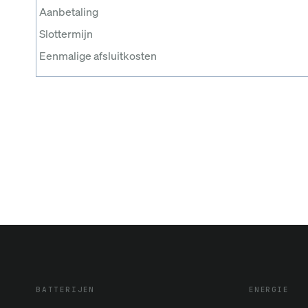
Aanbetaling
Slottermijn
Eenmalige afsluitkosten
BATTERIJEN
ENERGIE