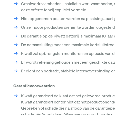
Graafwerkzaamheden, installatie werkzaamheden, aan
deze offerte tenzij expliciet vermeld.
Niet opgenomen posten worden na plaatsing apart 
Onze indoor producten dienen te worden opgesteld 
De garantie op de Kiwatt batterij is maximaal 10 jaar 
De netaansluiting moet een maximale kortsluitstro
Kiwatt zal opbrengsten monitoren en op basis van 
Er wordt rekening gehouden met een geschikte data
Er dient een bedrade, stabiele internetverbinding op 
Garantievoorwaarden
Kiwatt garandeert de klant dat het geleverde product
Kiwatt garandeert echter niet dat het product onond
Gebreken of schade die na afloop van de garantiepe
schade zijn/is ontstaan. Wanneer op grond van de onde