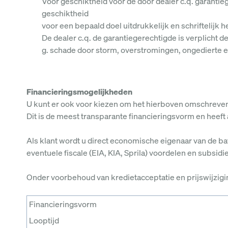
Voor geschiktheid voor de door dealer c.q. garantieg
geschiktheid
voor een bepaald doel uitdrukkelijk en schriftelijk h
De dealer c.q. de garantiegerechtigde is verplicht d
g. schade door storm, overstromingen, ongedierte en
Financieringsmogelijkheden
U kunt er ook voor kiezen om het hierboven omschreven 
Dit is de meest transparante financieringsvorm en heeft
Als klant wordt u direct economische eigenaar van de bat
eventuele fiscale (EIA, KIA, Sprila) voordelen en subsidi
Onder voorbehoud van kredietacceptatie en prijswijzigi
Financieringsvorm
Looptijd