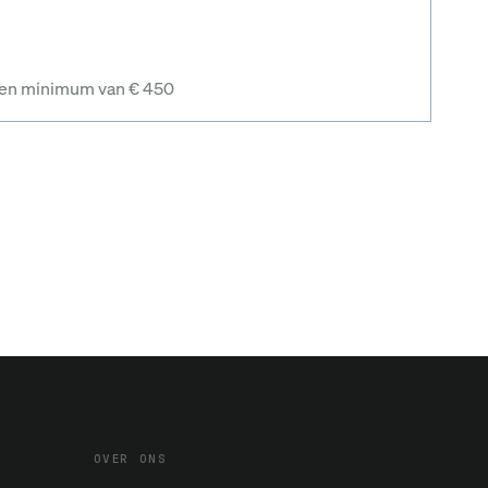
 een minimum van € 450
OVER ONS