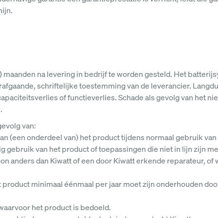
ijn.
 maanden na levering in bedrijf te worden gesteld. Het batterijsy
afgaande, schriftelijke toestemming van de leverancier. Langd
aciteitsverlies of functieverlies. Schade als gevolg van het niet 
.
gevolg van:
e van (een onderdeel van) het product tijdens normaal gebruik van
gebruik van het product of toepassingen die niet in lijn zijn me
on anders dan Kiwatt of een door Kiwatt erkende reparateur, of
t product minimaal éénmaal per jaar moet zijn onderhouden door
 waarvoor het product is bedoeld.