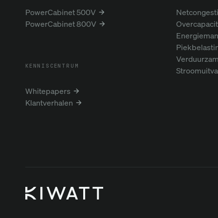
PowerCabinet 500V
Netcongest
PowerCabinet 800V
Overcapacit
Energiema
Piekbelasti
Verduurzam
KENNISCENTRUM
Stroomuitva
Whitepapers
Klantverhalen