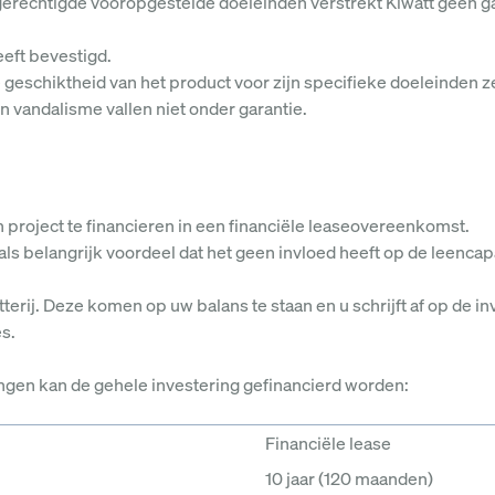
erechtigde vooropgestelde doeleinden verstrekt Kiwatt geen garan
eeft bevestigd.
e geschiktheid van het product voor zijn specifieke doeleinden z
 vandalisme vallen niet onder garantie.
project te financieren in een financiële leaseovereenkomst.
 als belangrijk voordeel dat het geen invloed heeft op de leenc
terij. Deze komen op uw balans te staan en u schrijft af op de 
es.
ngen kan de gehele investering gefinancierd worden:
Financiële lease
10 jaar (120 maanden)