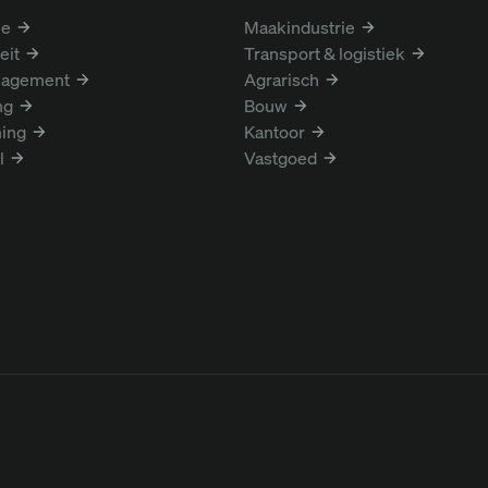
ie
Maakindustrie
eit
Transport & logistiek
nagement
Agrarisch
ng
Bouw
ing
Kantoor
l
Vastgoed