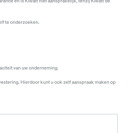
tie en is Kiwatt niet aansprakelijk, tenzij Kiwatt de
elf te onderzoeken.
apaciteit van uw onderneming.
investering. Hierdoor kunt u ook zelf aanspraak maken op