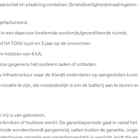
schaf en plaatsing container, (brand)veiligheidsmaatregelen en
gefactureerd.
in een daarvoor bestemde vorstvrije/geventileerde ruimte.
of tot 7.000 cycli en 5 jaar op de omvormer.
om hebben van 6 kA.
deze gegevens het systeem laden of ontladen.
-infrastructuur waar de Kiwatt onderdelen op aangesloten kun
locatie te zijn, die noodzakelijk is om de batterij aan te sturen 
 vrij is van gebreken.
erbroken of foutloos werkt. De garantieperiode gaat in vanaf het
riode worden/wordt aangemeld, vallen buiten de garantie, ongea
rhavige garantie een garantieprestatie is verricht, leidt die gar