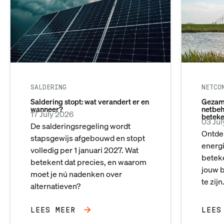
SALDERING
NETCO
Saldering stopt: wat verandert er en
Gezame
wanneer?
netbeh
17 July 2026
beteke
03 Ju
De salderingsregeling wordt
Ontde
stapsgewijs afgebouwd en stopt
energi
volledig per 1 januari 2027. Wat
betek
betekent dat precies, en waarom
jouw b
moet je nú nadenken over
te zijn
alternatieven?
LEES MEER
LEES