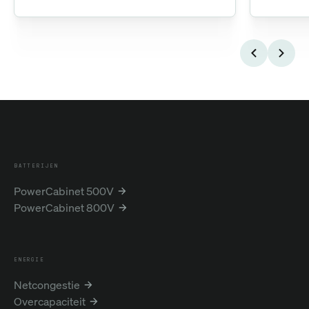
BATTERIJEN
PowerCabinet 500V
PowerCabinet 800V
ENERGIE
Netcongestie
Overcapaciteit