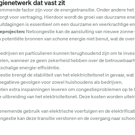
ienetwerk dat vast zit
emmende factor zijn voor de energietransitie. Onder andere het
net zorgt voor vertraging. Hierdoor wordt de groei van duurzame e
itdagingen is essentieel om een duurzame en veerkrachtige en
eprojecten:
Netcongestie kan de aansluiting van nieuwe zonne-
 potentiële bronnen van schone energie niet benut, wat de ov
edrijven en particulieren kunnen terughoudend zijn om te inve
en, wanneer ze geen zekerheid hebben over de betrouwbaarheid 
schalige energie-efficiëntie.
stie brengt de stabiliteit van het elektriciteitsnet in gevaar, wat
t negatieve gevolgen voor zowel huishoudens als bedrijven.
n extra inspanningen leveren om congestieproblemen op te los
 uitbreiding van het elektriciteitsnet. Deze kosten worden uite
oenemende gebruik van elektrische voertuigen en de elektrificat
ngestie kan deze transitie verstoren en de overgang naar schone