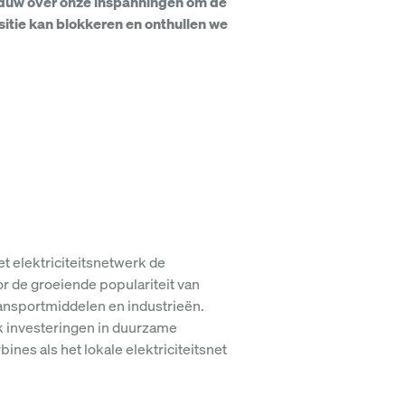
haduw over onze inspanningen om de
nsitie kan blokkeren en onthullen we
et elektriciteitsnetwerk de
r de groeiende populariteit van
ansportmiddelen en industrieën.
ok investeringen in duurzame
es als het lokale elektriciteitsnet