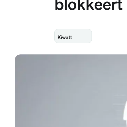
blokkeert
Kiwatt