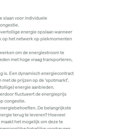
e slaan voor individuele
ongestie.
overtollige energie opslaan wanneer
druk op het netwerk op piekmomenten
nwerken om de energiestroom te
ieden met hoge vraag transporteren,
ng is. Een dynamisch energiecontract
jn met de prijzen op de 'spotmarkt'.
ollige) energie aanbieden.
rdoor fluctueert de energieprijs
op congestie.
energiebehoeften. De belangrijkste
nergie terug te leveren? Hoeveel
n maakt het mogelijk om deze te
persoonlijke/zakelijke voorkeuren.