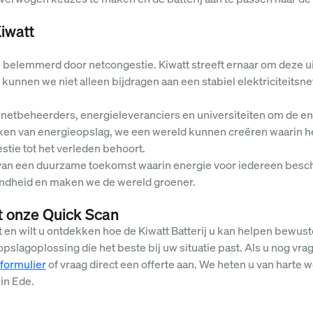
iwatt
 belemmerd door netcongestie. Kiwatt streeft ernaar om deze ui
kunnen we niet alleen bijdragen aan een stabiel elektriciteitsn
etbeheerders, energieleveranciers en universiteiten om de ener
aken van energieopslag, we een wereld kunnen creëren waarin
stie tot het verleden behoort.
van een duurzame toekomst waarin energie voor iedereen beschik
endheid en maken we de wereld groener.
 onze Quick Scan
kt en wilt u ontdekken hoe de Kiwatt Batterij u kan helpen bewu
 opslagoplossing die het beste bij uw situatie past. Als u nog vra
formulier
of vraag direct een offerte aan. We heten u van harte 
 in Ede.