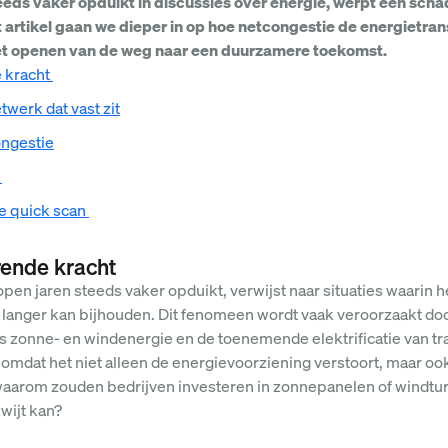
eeds vaker opduikt in discussies over energie, werpt een sc
dit artikel gaan we dieper in op hoe netcongestie de energietra
j het openen van de weg naar een duurzamere toekomst.
 kracht
werk dat vast zit
ongestie
t
e quick scan
rende kracht
pen jaren steeds vaker opduikt, verwijst naar situaties waarin h
langer kan bijhouden. Dit fenomeen wordt vaak veroorzaakt doo
 zonne- en windenergie en de toenemende elektrificatie van tr
omdat het niet alleen de energievoorziening verstoort, maar o
rom zouden bedrijven investeren in zonnepanelen of windturbin
wijt kan?