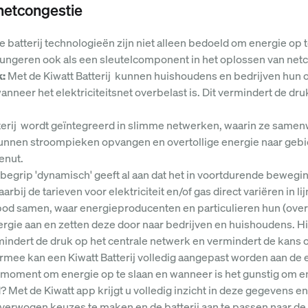
 netcongestie
e batterij technologieën zijn niet alleen bedoeld om energie op t
fungeren ook als een sleutelcomponent in het oplossen van netc
k:
Met de Kiwatt Batterij kunnen huishoudens en bedrijven hun 
wanneer het elektriciteitsnet overbelast is. Dit vermindert de 
terij wordt geïntegreerd in slimme netwerken, waarin ze same
 kunnen stroompieken opvangen en overtollige energie naar geb
enut.
begrip 'dynamisch' geeft al aan dat het in voortdurende bewegi
ij de tarieven voor elektriciteit en/of gas direct variëren in li
d samen, waar energieproducenten en particulieren hun (overt
gie aan en zetten deze door naar bedrijven en huishoudens. Hie
rmindert de druk op het centrale netwerk en vermindert de kans 
rmee kan een Kiwatt Batterij volledig aangepast worden aan de 
e moment om energie op te slaan en wanneer is het gunstig om e
 Met de Kiwatt app krijgt u volledig inzicht in deze gegevens e
erwogen keuzes te maken en de batterij aan te passen naar de 