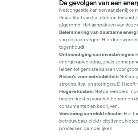
De gevolgen van een energ
Netcongestie kan een aanzienlijke r
flexibiliteit van het elektriciteits
afgeremd. Het aanpakken van deze u
Belemmering van duurzame energi
van de baan vegen. Hierdoor worden
tegenhoudt.
Ontmoediging van investeringen:
B
energieopwekking, zoals zonnepanel
leiden tot gemiste kansen voor groot
Risico's voor netstabiliteit:
Netconge
stroomuitval en storingen. Dit heef
Hogere kosten:
Netbeheerders moete
hogere kosten voor het beheer en de
consumenten en bedrijven.
Verstoring van elektrificatie
: Het t
betrouwbaar elektriciteitsnet. Netco
processen bemoeilijken.