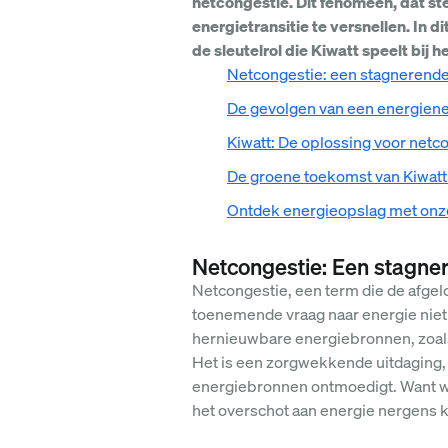
netcongestie. Dit fenomeen, dat st
energietransitie te versnellen. In 
de sleutelrol die Kiwatt speelt bi
Netcongestie: een stagnerende
De gevolgen van een energienet
Kiwatt: De oplossing voor netc
De groene toekomst van Kiwat
Ontdek energieopslag met onz
Netcongestie: Een stagne
Netcongestie, een term die de afgelo
toenemende vraag naar energie niet 
hernieuwbare energiebronnen, zoals
Het is een zorgwekkende uitdaging, 
energiebronnen ontmoedigt. Want waa
het overschot aan energie nergens k