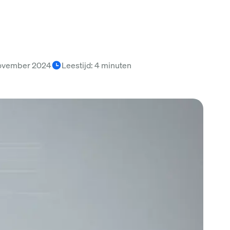
ovember 2024
Leestijd
:
4
minuten