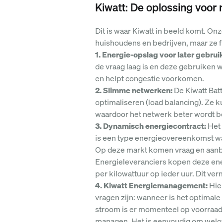
Kiwatt: De oplossing voor
Dit is waar Kiwatt in beeld komt. Onz
huishoudens en bedrijven, maar ze 
1. Energie-opslag voor later gebrui
de vraag laag is en deze gebruiken 
en helpt congestie voorkomen.
2. Slimme netwerken:
De Kiwatt Bat
optimaliseren (load balancing). Ze
waardoor het netwerk beter wordt b
3. Dynamisch energiecontract:
Het 
is een type energieovereenkomst waarb
Op deze markt komen vraag en aanbo
Energieleveranciers kopen deze ener
per kilowattuur op ieder uur. Dit ve
4. Kiwatt Energiemanagement:
Hie
vragen zijn: wanneer is het optimal
stroom is er momenteel op voorraad?
managen. Het is eenvoudig om welov