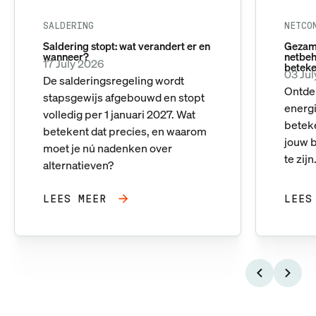
SALDERING
NETCO
Saldering stopt: wat verandert er en
Gezame
wanneer?
netbeh
17 July 2026
beteke
03 Ju
De salderingsregeling wordt
Ontde
stapsgewijs afgebouwd en stopt
energi
volledig per 1 januari 2027. Wat
betek
betekent dat precies, en waarom
jouw b
moet je nú nadenken over
te zijn
alternatieven?
LEES MEER
LEES