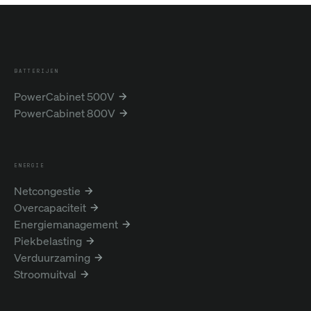
BATTERIJEN
PowerCabinet 500V
PowerCabinet 800V
ENERGIE
Netcongestie
Overcapaciteit
Energiemanagement
Piekbelasting
Verduurzaming
Stroomuitval