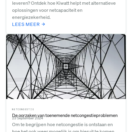
leveren? Ontdek hoe Kiwatt helpt met alternatieve
oplossingen voor netcapaciteit en
energiezekerheid.
LEES MEER
NETCONGESTIE
De oorzaken van toenemende netcongestieproblemen
23 September 2024
Om te begrijpen hoe netcongestie is ontstaan en
hoe het ook weer mogelijk is om hieruit te komen,