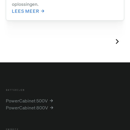
oplossingen.
LEES MEER
BATTERIJEN
PowerCabinet 500V
PowerCabinet 800V
ENERGIE