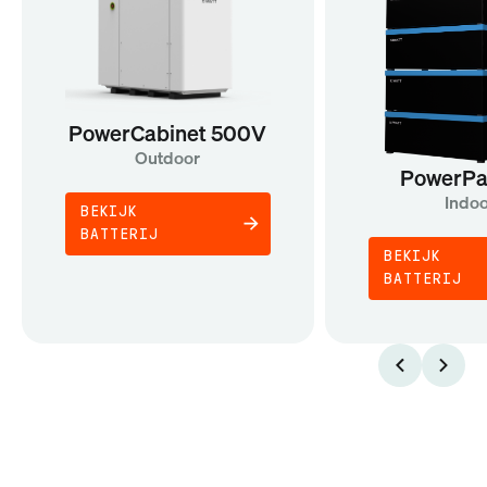
PowerCabinet 500V
Outdoor
PowerPa
Indo
BEKIJK
BATTERIJ
BEKIJK
BATTERIJ