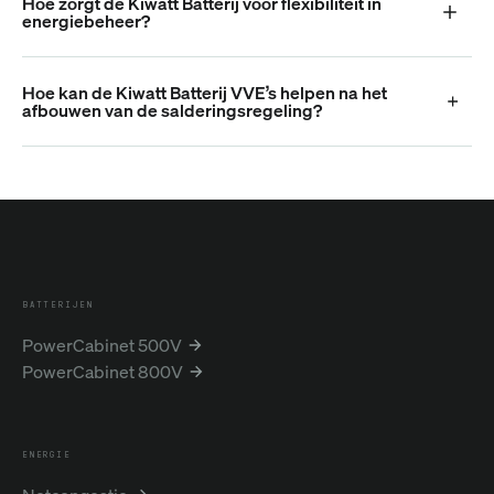
Hoe zorgt de Kiwatt Batterij voor flexibiliteit in
energiebeheer?
Hoe kan de Kiwatt Batterij VVE’s helpen na het
afbouwen van de salderingsregeling?
BATTERIJEN
PowerCabinet 500V
PowerCabinet 800V
ENERGIE