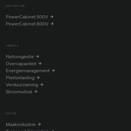
BATTERIJEN
PowerCabinet 500V
PowerCabinet 800V
ENERGIE
Netcongestie
Overcapaciteit
Energiemanagement
Piekbelasting
Verduurzaming
Stroomuitval
SECTOR
Maakindustrie