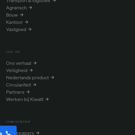
Transport & logistiek
Agrarisch
Bouw
Kantoor
Vastgoed
OVER ONS
Ons verhaal
Veiligheid
Nederlands product
Circulariteit
Partners
Werken bij Kiwatt
KENNISCENTRUM
Whitepapers
s