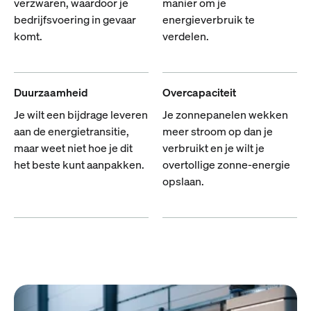
verzwaren, waardoor je
manier om je
bedrijfsvoering in gevaar
energieverbruik te
komt.
verdelen.
Duurzaamheid
Overcapaciteit
Je wilt een bijdrage leveren
Je zonnepanelen wekken
aan de energietransitie,
meer stroom op dan je
maar weet niet hoe je dit
verbruikt en je wilt je
het beste kunt aanpakken.
overtollige zonne-energie
opslaan.