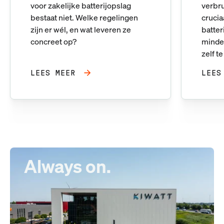
voor zakelijke batterijopslag
verbr
bestaat niet. Welke regelingen
crucia
zijn er wél, en wat leveren ze
batte
concreet op?
minder
zelf t
LEES MEER
LEES
Always on.