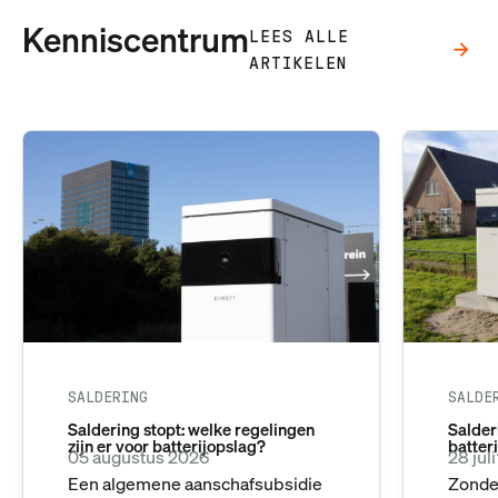
Kenniscentrum
LEES ALLE
ARTIKELEN
SALDERING
SALDE
Saldering stopt: welke regelingen
Salderi
zijn er voor batterijopslag?
batter
05 augustus 2026
28 jul
Een algemene aanschafsubsidie
Zonder