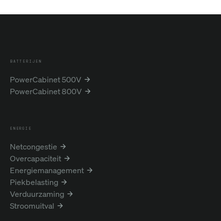
BATTERIJEN
PowerCabinet 500V
PowerCabinet 800V
ENERGIE
Netcongestie
Overcapaciteit
Energiemanagement
Piekbelasting
Verduurzaming
Stroomuitval