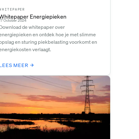
WHITEPAPER
Whitepaper Energiepieken
17 October 2024
Download de whitepaper over
energiepieken en ontdek hoe je met slimme
opslag en sturing piekbelasting voorkomt en
energiekosten verlaagt.
LEES MEER