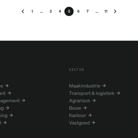
1
...
3
4
5
6
7
...
11
SECTOR
ie
Maakindustrie
eit
Transport & logistiek
nagement
Agrarisch
ng
Bouw
ing
Kantoor
l
Vastgoed