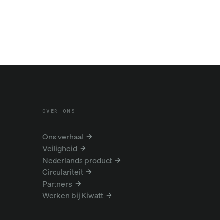
OVER ONS
Ons verhaal
Veiligheid
Nederlands product
Circulariteit
Partners
Werken bij Kiwatt