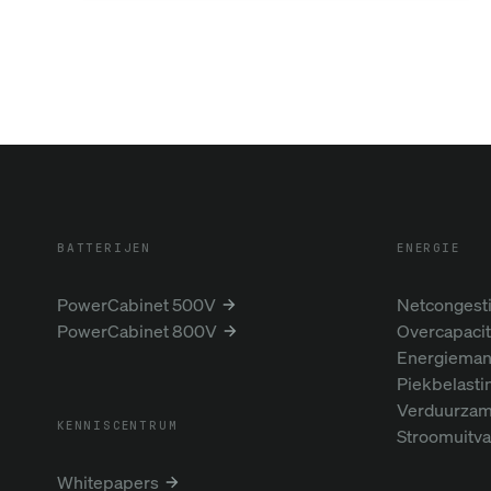
BATTERIJEN
ENERGIE
PowerCabinet 500V
Netcongest
PowerCabinet 800V
Overcapacit
Energiema
Piekbelasti
Verduurzam
KENNISCENTRUM
Stroomuitva
Whitepapers