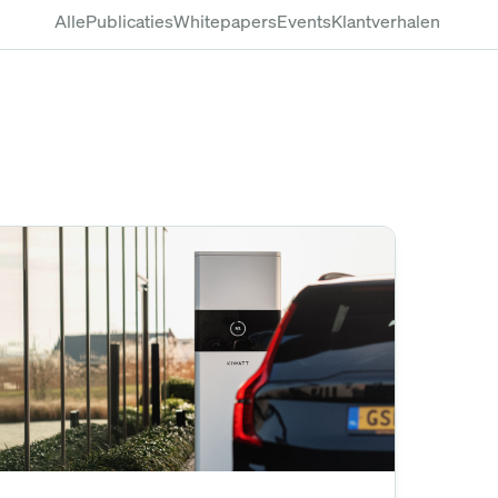
Alle
Publicaties
Whitepapers
Events
Klantverhalen