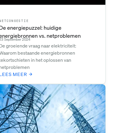
NETCONGESTIE
De energiepuzzel: huidige
energiebronnen vs. netproblemen
23 September 2024
De groeiende vraag naar elektriciteit:
Waarom bestaande energiebronnen
tekortschieten in het oplossen van
netproblemen
LEES MEER