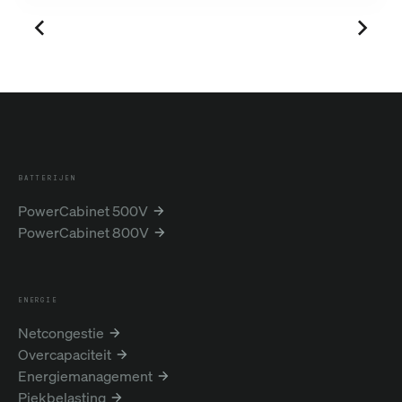
BATTERIJEN
PowerCabinet 500V
PowerCabinet 800V
ENERGIE
Netcongestie
Overcapaciteit
Energiemanagement
Piekbelasting