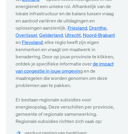
energienet een unieke rol. Afhankelijk van de
lokale infrastructuur en de balans tussen vraag
en aanbod variëren de uitdagingen en
oplossingen aanzienlijk.
Friesland
,
Drenthe
,
Overijssel
,
Gelderland
,
Utrecht
,
Noord-Brabant
en
Flevoland
; elke regio heeft zijn eigen
kenmerken en vraagt om maatwerk in
benadering. Door op jouw provincie te klikken,
ontdek je specifieke informatie over
de impact
van congestie in jouw omgevin
g en de
maatregelen die worden genomen om deze
problemen aan te pakken.
Er bestaan regionale subsidies voor
energieopslag. Deze verschillen per provincie,
gemeente of regionale samenwerking.
Regionale subsidies richten zich vaak op:
verduurzaming van bedrijven;