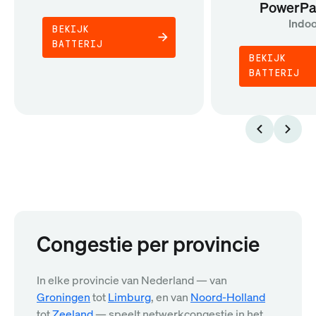
PowerPa
Indo
BEKIJK
BATTERIJ
BEKIJK
BATTERIJ
Congestie per provincie
In elke provincie van Nederland — van
Groningen
tot
Limburg
, en van
Noord-Holland
tot
Zeeland
— speelt netwerkcongestie in het